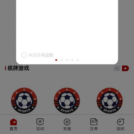
今日不再提醒
棋牌游戏