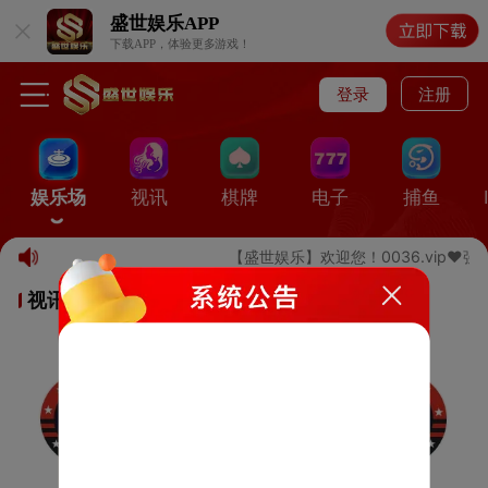
盛世娱乐
APP
下载APP，体验更多游戏！
登录
注册
娱乐场
视讯
棋牌
电子
捕鱼
【盛世娱乐】欢迎您！0036.vip❤
视讯游戏